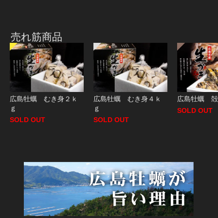
売れ筋商品
広島牡蠣 むき身２ｋ
広島牡蠣 むき身４ｋ
広島牡蠣 殻
ｇ
ｇ
SOLD OUT
SOLD OUT
SOLD OUT