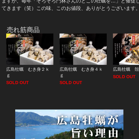
ますが、毎年「そろそろ門林さんのとこの牡蠣を…」と催促
てきます（笑）この味、このお値段、ありがとうございます
売れ筋商品
広島牡蠣 むき身２ｋ
広島牡蠣 むき身４ｋ
広島牡蠣 殻
ｇ
ｇ
SOLD OUT
SOLD OUT
SOLD OUT