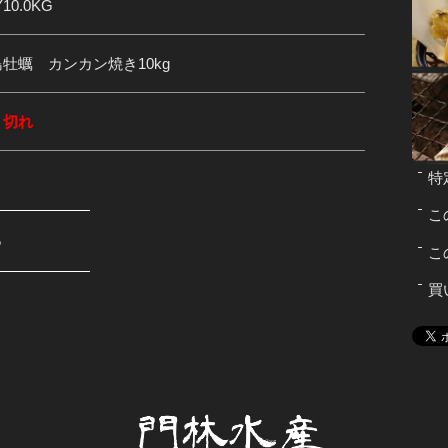
10.0KG
牡蠣 カンカン焼き10kg
り切れ
特
こ
る
こ
買