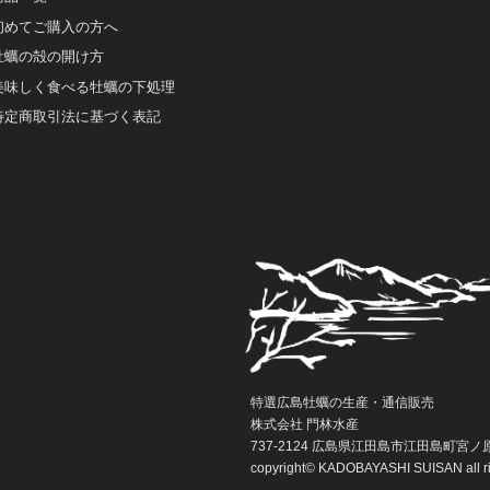
初めてご購入の方へ
牡蠣の殻の開け方
美味しく食べる牡蠣の下処理
特定商取引法に基づく表記
特選広島牡蠣の生産・通信販売
株式会社 門林水産
737-2124 広島県江田島市江田島町宮ノ原2
copyright©
KADOBAYASHI SUISAN
all 