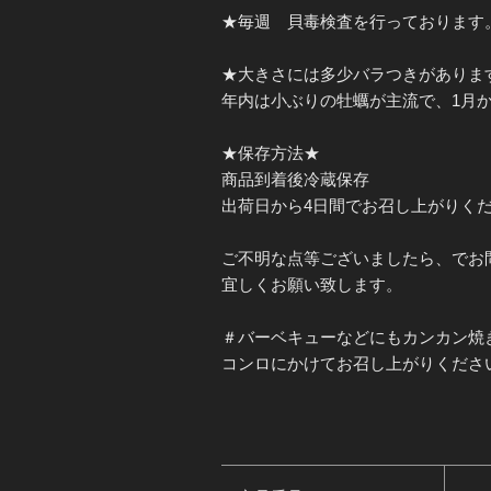
★毎週 貝毒検査を行っております
★大きさには多少バラつきがありま
年内は小ぶりの牡蠣が主流で、1月
★保存方法★
商品到着後冷蔵保存
出荷日から4日間でお召し上がりく
ご不明な点等ございましたら、でお
宜しくお願い致します。
＃バーベキューなどにもカンカン焼
コンロにかけてお召し上がりくださ