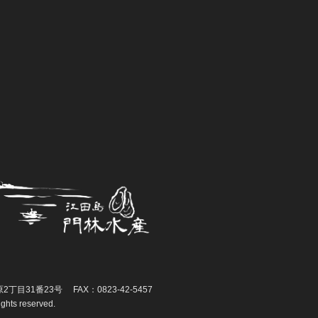
丁目31番23号 FAX：0823-42-5457
rights reserved.