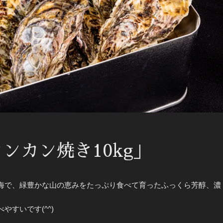
ンカン焼き10kg」
海で、緑豊かな山の恵みをたっぷり食べて育ったふっくら芳醇、濃
すいです(^^)