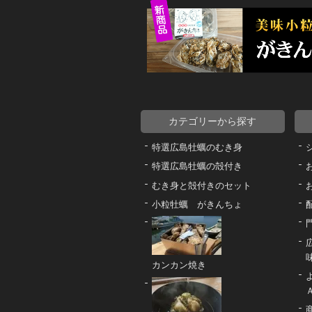
カテゴリーから探す
特選広島牡蠣のむき身
特選広島牡蠣の殻付き
むき身と殻付きのセット
小粒牡蠣 がきんちょ
カンカン焼き