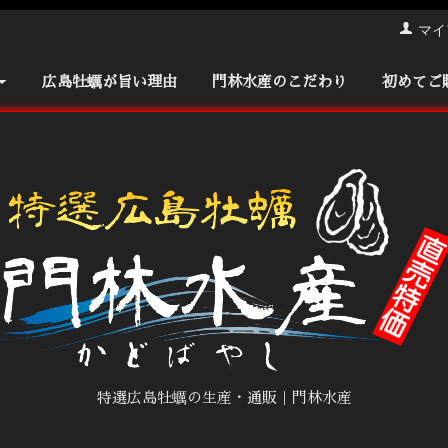
マイ
広島牡蠣が旨い理由
門林水産のこだわり
初めてご
特選広島牡蠣の生産・通販｜門林水産