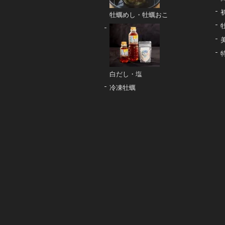
牡蠣めし・牡蠣おこ
白だし・塩
冷凍牡蠣