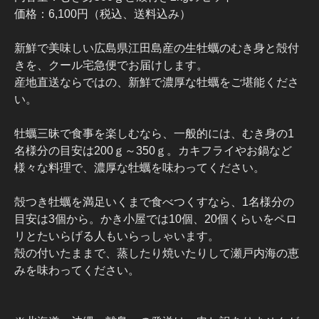
価格：6,100円（税込、送料込み）
新鮮で美味しい広島県江田島産の生牡蠣のむき身と殻付
きを、クール宅急便でお届けします。
産地直送ならではの、新鮮で濃厚な牡蠣をご堪能くださ
い。
牡蠣三昧で食事を楽しむなら、一般的には、むき身の1
名様分の目安は200ｇ～350ｇ。カキフライやお鍋など
様々な料理で、濃厚な牡蠣を味わってください。
殻つき牡蠣を満足いくまで食べつくすなら、1名様分の
目安は3個から。かき小屋では10個、20個くらいをペロ
リとたいらげる人もいらっしゃいます。
殻の付いたままで、蒸したり焼いたりして瀬戸内海の恵
みを味わってください。