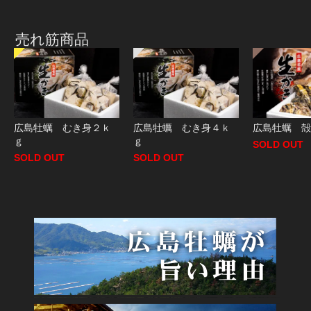
売れ筋商品
広島牡蠣 むき身２ｋ
広島牡蠣 むき身４ｋ
広島牡蠣 殻
ｇ
ｇ
SOLD OUT
SOLD OUT
SOLD OUT