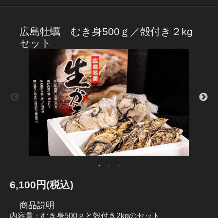
広島牡蠣 むき身500ｇ／殻付き２kg
セット
6,100円(税込)
商品説明
内容量：むき身500ｇと殻付き2kgのセット